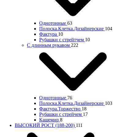
Однотонные
63
Полоска.Клетка.Дизайнерские
104
Фактура
10
Рубашки с стрейтчем
10
С длинным рукавом
222
Однотонные
76
Полоска.Клетка.Дизайнерские
103
Фактура.Торжество
18
Рубашки с стрейчем
17
Кашемир
8
ВЫСОКИЙ РОСТ (188-200)
111