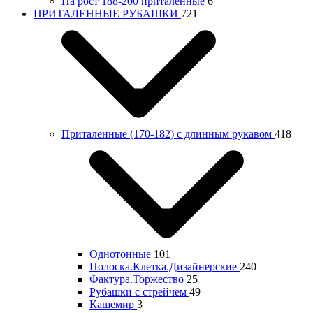
На рост 188-200 приталенные
6
ПРИТАЛЕННЫЕ РУБАШКИ
721
Приталенные (170-182) с длинным рукавом
418
Однотонные
101
Полоска.Клетка.Дизайнерские
240
Фактура.Торжество
25
Рубашки с стрейчем
49
Кашемир
3