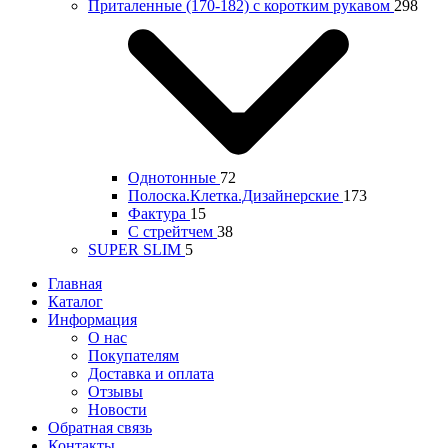
Приталенные (170-182) с коротким рукавом
298
Однотонные
72
Полоска.Клетка.Дизайнерские
173
Фактура
15
С стрейтчем
38
SUPER SLIM
5
Главная
Каталог
Информация
О нас
Покупателям
Доставка и оплата
Отзывы
Новости
Обратная связь
Контакты