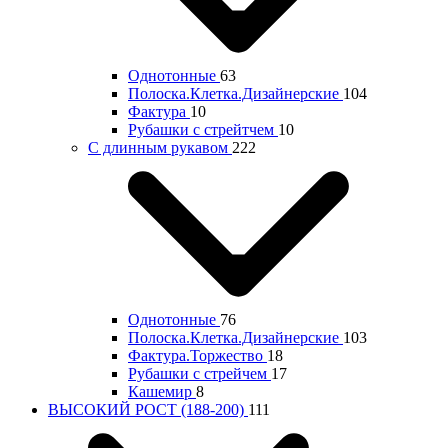
Однотонные
63
Полоска.Клетка.Дизайнерские
104
Фактура
10
Рубашки с стрейтчем
10
С длинным рукавом
222
Однотонные
76
Полоска.Клетка.Дизайнерские
103
Фактура.Торжество
18
Рубашки с стрейчем
17
Кашемир
8
ВЫСОКИЙ РОСТ (188-200)
111