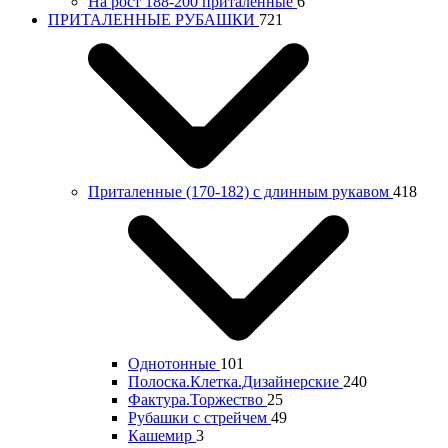
На рост 188-200 приталенные
6
ПРИТАЛЕННЫЕ РУБАШКИ
721
Приталенные (170-182) с длинным рукавом
418
Однотонные
101
Полоска.Клетка.Дизайнерские
240
Фактура.Торжество
25
Рубашки с стрейчем
49
Кашемир
3