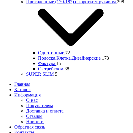
Приталенные (170-182) с коротким рукавом
298
Однотонные
72
Полоска.Клетка.Дизайнерские
173
Фактура
15
С стрейтчем
38
SUPER SLIM
5
Главная
Каталог
Информация
О нас
Покупателям
Доставка и оплата
Отзывы
Новости
Обратная связь
Контакты