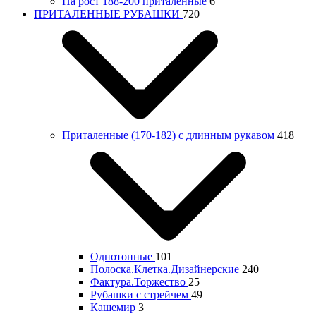
На рост 188-200 приталенные
6
ПРИТАЛЕННЫЕ РУБАШКИ
720
Приталенные (170-182) с длинным рукавом
418
Однотонные
101
Полоска.Клетка.Дизайнерские
240
Фактура.Торжество
25
Рубашки с стрейчем
49
Кашемир
3