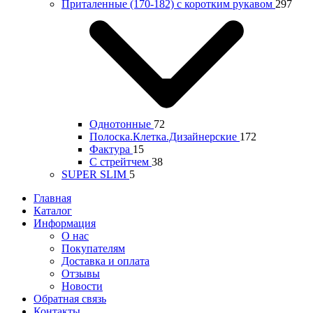
Приталенные (170-182) с коротким рукавом
297
Однотонные
72
Полоска.Клетка.Дизайнерские
172
Фактура
15
С стрейтчем
38
SUPER SLIM
5
Главная
Каталог
Информация
О нас
Покупателям
Доставка и оплата
Отзывы
Новости
Обратная связь
Контакты