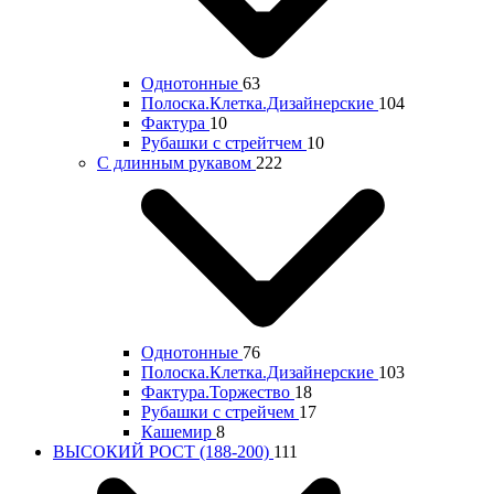
Однотонные
63
Полоска.Клетка.Дизайнерские
104
Фактура
10
Рубашки с стрейтчем
10
С длинным рукавом
222
Однотонные
76
Полоска.Клетка.Дизайнерские
103
Фактура.Торжество
18
Рубашки с стрейчем
17
Кашемир
8
ВЫСОКИЙ РОСТ (188-200)
111