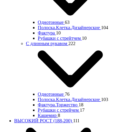
Однотонные
63
Полоска.Клетка.Дизайнерские
104
Фактура
10
Рубашки с стрейтчем
10
С длинным рукавом
222
Однотонные
76
Полоска.Клетка.Дизайнерские
103
Фактура.Торжество
18
Рубашки с стрейчем
17
Кашемир
8
ВЫСОКИЙ РОСТ (188-200)
111