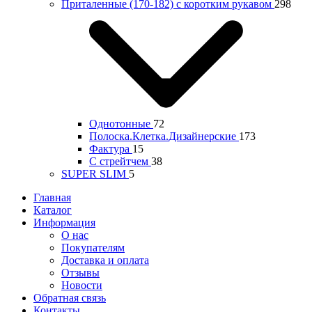
Приталенные (170-182) с коротким рукавом
298
Однотонные
72
Полоска.Клетка.Дизайнерские
173
Фактура
15
С стрейтчем
38
SUPER SLIM
5
Главная
Каталог
Информация
О нас
Покупателям
Доставка и оплата
Отзывы
Новости
Обратная связь
Контакты