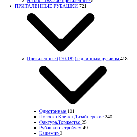
На рост 188-200 приталенные
6
ПРИТАЛЕННЫЕ РУБАШКИ
721
Приталенные (170-182) с длинным рукавом
418
Однотонные
101
Полоска.Клетка.Дизайнерские
240
Фактура.Торжество
25
Рубашки с стрейчем
49
Кашемир
3